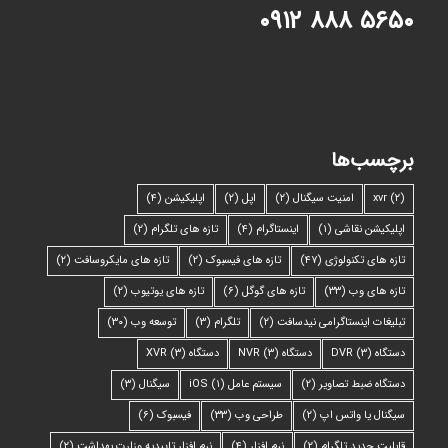
۵۶۵۰ ۸۸۸ ۰۹۱۲
برچسب‌ها
(۲)
xvr
امنیت سیگنال
(۲)
اپل
(۲)
اپلیکیشن
(۴)
اپلیکیشن نقاشی
(۱)
اینستاگرام
(۴)
تازه های تلگرام
(۲)
تازه های تکنولوژی
(۴۷)
تازه های فیسبوک
(۲)
تازه های مایکروسافت
(۲)
تازه های وب
(۳۳)
تازه های گوگل
(۶)
تازه های یوتیوب
(۲)
تبلیغات اینستاگرامی نیدسافت
(۲)
تلگرام
(۳)
توسعه وب
(۳۰)
دستگاه DVR
(۳)
دستگاه NVR
(۳)
دستگاه XVR
(۳)
دستگاه ضبط تصاویر
(۲)
سیستم عامل iOS
(۱)
سیگنال
(۳)
سیگنال یا واتس اپ
(۲)
طراحی وب
(۳۳)
فیسبوک
(۶)
قابلیت جدید تلگرام
(۲)
نرم افزار
(۴)
نرم افزار تاییدیه وزارت بهداشت
(۲)